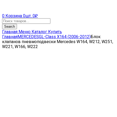
0
Корзина
0шт.
0
₽
Products
search
Search
Главная
Меню
Каталог
Купить
Главная
MERCEDES
GL-Class X164 (2006-2012)
Блок
клапанов пневмоподвески Mercedes W164, W212, W251,
W221, W166, W222