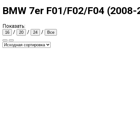
BMW 7er F01/F02/F04 (2008-
Показать:
/
/
/
16
20
24
Все