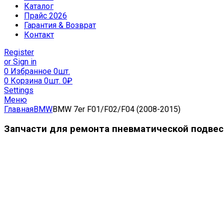
Каталог
Прайс 2026
Гарантия & Возврат
Контакт
Register
or Sign in
0
Избранное
0шт.
0
Корзина
0шт.
0
₽
Settings
Меню
Главная
BMW
BMW 7er F01/F02/F04 (2008-2015)
Запчасти для ремонта пневматической подвеск