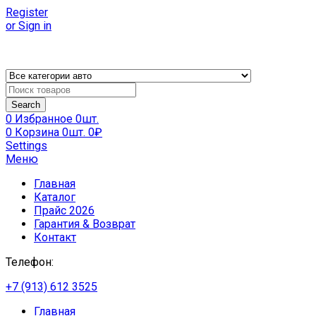
Register
or Sign in
Products
search
Search
0
Избранное
0шт.
0
Корзина
0шт.
0
₽
Settings
Меню
Главная
Каталог
Прайс 2026
Гарантия & Возврат
Контакт
Телефон:
+7 (913) 612 3525
Главная